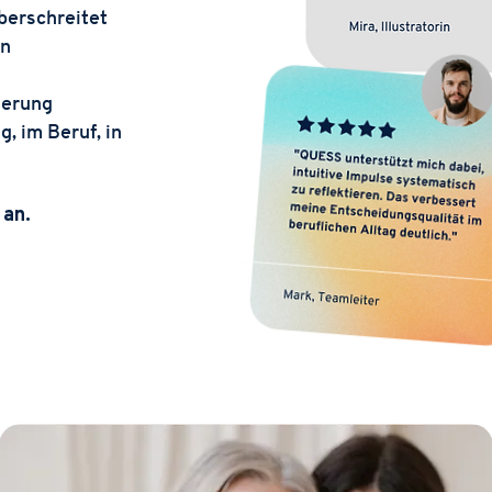
berschreitet
en
ierung
, im Beruf, in
 an.