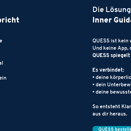
Die Lösung
pricht
Inner Gui
ze
QUESS ist kein 
Und keine App, di
QUESS spiegelt 
al
Es verbindet:
• deine körperl
ein
• dein Unterbew
• deine bewusst
So entsteht Klar
aus dir heraus.
QUESS bestell