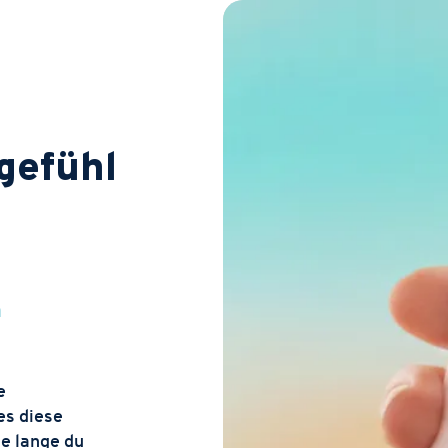
gefühl
h
e
es diese
ie lange du