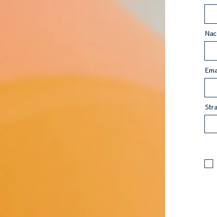
Na
Ema
Stra